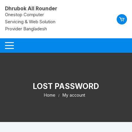
Skip
Dhrubok All Rounder
to
Onestop Computer
content
Servicing & Web Solution
Provider Bangladesh
LOST PASSWORD
Home
My account